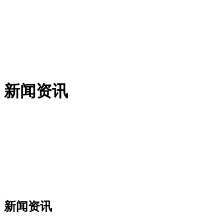
新闻资讯
新闻资讯