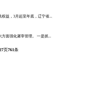
益，3月起至年底，辽宁省...
面强化屠宰管理。 一是抓...
27
页
761
条