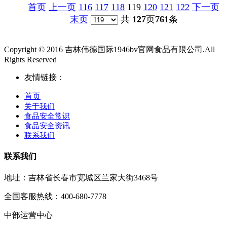
首页
上一页
116
117
118
119
120
121
122
下一页
末页
共
127
页
761
条
Copyright © 2016 吉林伟德国际1946bv官网食品有限公司.All
Rights Reserved
友情链接：
首页
关于我们
食品安全常识
食品安全资讯
联系我们
联系我们
地址：吉林省长春市宽城区兰家大街3468号
全国客服热线：400-680-7778
中部运营中心