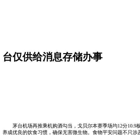
台仅供给消息存储办事
茅台机场再推乘机购酒勾当，戈贝尔本赛季场均12分10.9板
养成优良的饮食习惯，确保无害微生物。食物平安问题不只涉