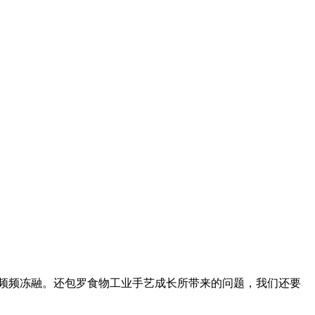
避免频频冻融。还包罗食物工业手艺成长所带来的问题，我们还要