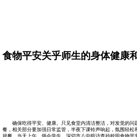
食物平安关乎师生的身体健康
确保吃得平安、健康。只见食堂内清洁整洁，对发觉的问题要
餐，相关部分要加强日常监管，半夜下课铃声响起，氛围轻松
就餐。当天上午，领会学生。深切市八中暗访查抄校园食物平