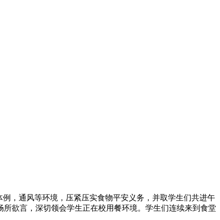
体例，通风等环境，压紧压实食物平安义务，并取学生们共进午
畅所欲言，深切领会学生正在校用餐环境。学生们连续来到食堂