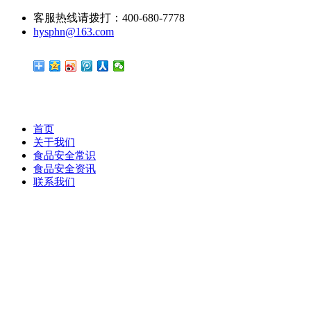
客服热线请拨打：400-680-7778
hysphn@163.com
首页
关于我们
食品安全常识
食品安全资讯
联系我们