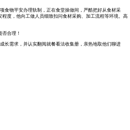
各项食物平安办理轨制，正在食堂操做间，严酷把好从食材采
安程度，他向工做人员细致扣问食材采购、加工流程等环境。高
能否合理！
成长需求，并认实翻阅就餐看法收集册，亲热地取他们聊进